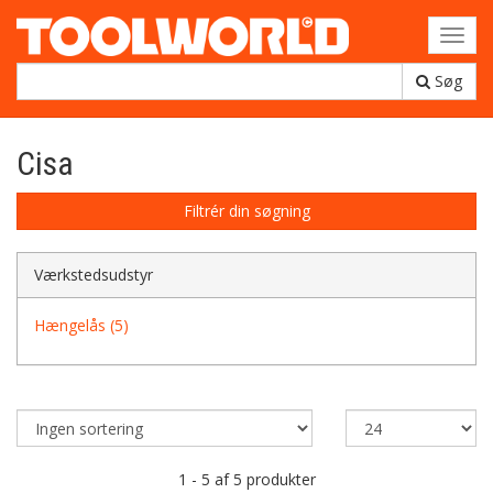
Toggl
navig
Søg
Cisa
Filtrér din søgning
Værkstedsudstyr
Hængelås (5)
1 - 5 af 5 produkter