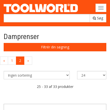
Toggl
navig
Søg
Damprenser
Filtrér din søgning
«
1
2
»
25 - 33 af 33 produkter