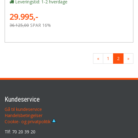
Leveringstid: 1-2 hverdage
29.995,-
36.125,00
SPAR 16%
«
1
2
»
Kundeservice
Gå til kundeservice
Handelsbetingelser
Cookie- og privatpolitik
Tlf: 70 20 39 20