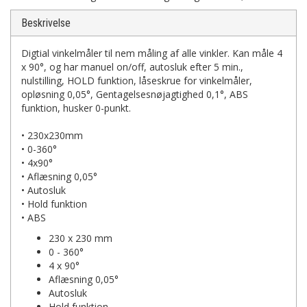
Beskrivelse
Digtial vinkelmåler til nem måling af alle vinkler. Kan måle 4
x 90°, og har manuel on/off, autosluk efter 5 min.,
nulstilling, HOLD funktion, låseskrue for vinkelmåler,
opløsning 0,05°, Gentagelsesnøjagtighed 0,1°, ABS
funktion, husker 0-punkt.
• 230x230mm
• 0-360°
• 4x90°
• Aflæsning 0,05°
• Autosluk
• Hold funktion
• ABS
230 x 230 mm
0 - 360°
4 x 90°
Aflæsning 0,05°
Autosluk
Hold funktion