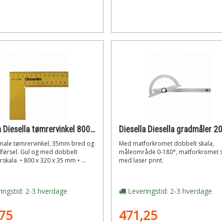
Diesella Diesella tømrervinkel 800x320mm (gul) med dobbelt skala
inale tømrervinkel, 35mm bred og
Med matforkromet dobbelt skala,
dførsel. Gul og med dobbelt
måleområde 0-180°, matforkromet s
rskala. • 800 x 320 x 35 mm • ...
med laser print.
ingstid: 2-3 hverdage
Leveringstid: 2-3 hverdage
75
471,25