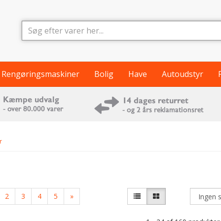
Rengøringsmaskiner
Bolig
Have
Autoudstyr
r
2
3
4
5
»