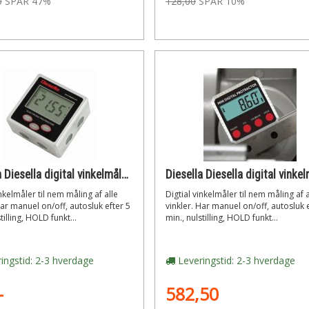
0
SPAR 47%
128,00
SPAR 10%
Diesella Diesella digital vinkelmåler 4x90° med magnet på 3 sider ip54
inkelmåler til nem måling af alle
Digtial vinkelmåler til nem måling af a
Har manuel on/off, autosluk efter 5
vinkler. Har manuel on/off, autosluk 
tilling, HOLD funkt...
min., nulstilling, HOLD funkt...
ingstid: 2-3 hverdage
Leveringstid: 2-3 hverdage
-
582,50