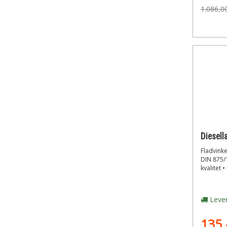
1.086,0
Fladvinke
DIN 875/1
kvalitet 
Lever
135,