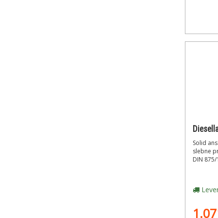
Solid an
slebne pr
DIN 875/1
Lever
1.07