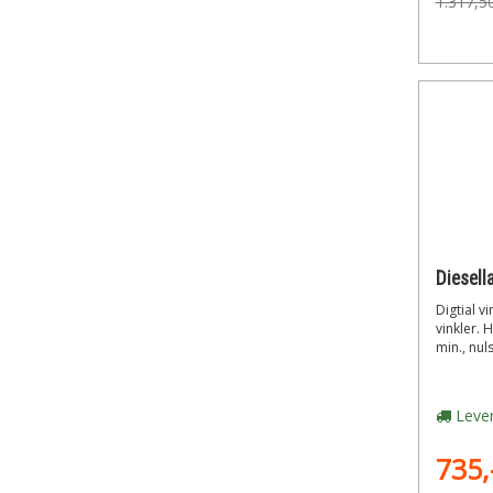
1.317,5
Digtial v
vinkler. 
min., nuls
Lever
735,