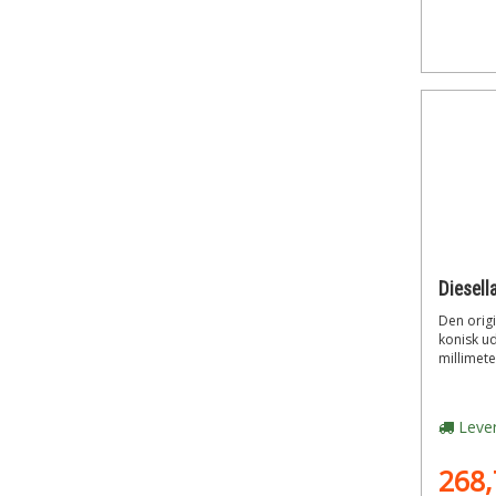
Den orig
konisk u
millimete
Lever
268,