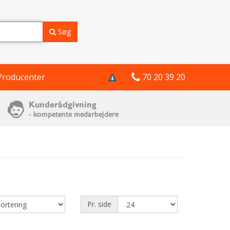
Søg
Producenter
70 20 39 20
Pr. side