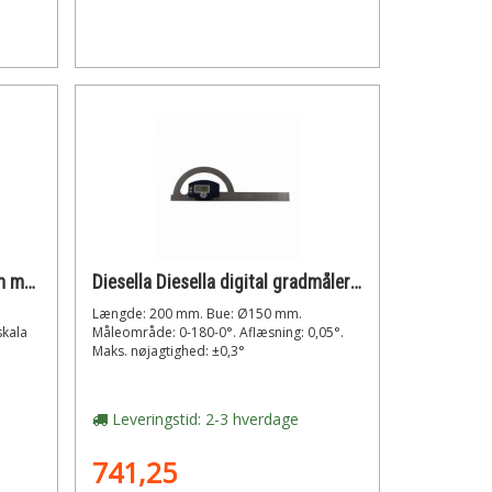
Diesella Gradmåler 150x00mm m/dobbel skala
Diesella Diesella digital gradmåler 150x200mm aflæsing 0,05°
Længde: 200 mm. Bue: Ø150 mm.
kala
Måleområde: 0-180-0°. Aflæsning: 0,05°.
Maks. nøjagtighed: ±0,3°
Leveringstid: 2-3 hverdage
741,25