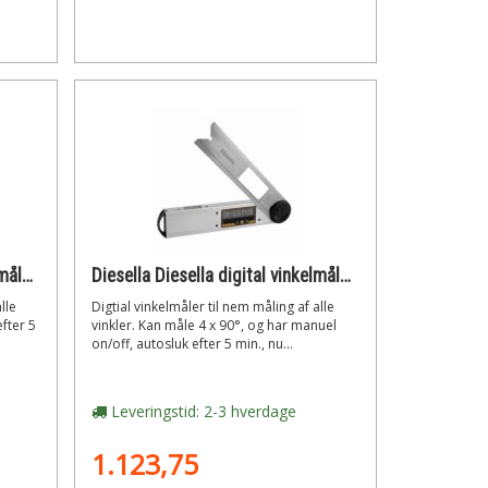
Diesella Diesella digital vinkelmåler 4x90° med magneter i bunden
Diesella Diesella digital vinkelmåler 0-360° 230x230mm afl. 0,05°
lle
Digtial vinkelmåler til nem måling af alle
efter 5
vinkler. Kan måle 4 x 90°, og har manuel
on/off, autosluk efter 5 min., nu...
Leveringstid: 2-3 hverdage
1.123,75