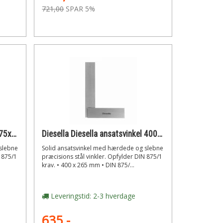
721,00
SPAR 5%
Diesella Diesella ansatsvinkel 75x50mm din 875/1
Diesella Diesella ansatsvinkel 400x265mm din 875/1
slebne
Solid ansatsvinkel med hærdede og slebne
N 875/1
præcisions stål vinkler. Opfylder DIN 875/1
krav. • 400 x 265 mm • DIN 875/...
Leveringstid: 2-3 hverdage
635,-