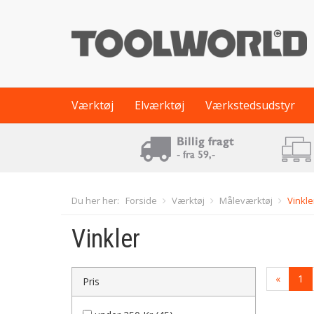
Værktøj
Elværktøj
Værkstedsudstyr
Du her her:
Forside
Værktøj
Måleværktøj
Vinkle
Vinkler
«
1
Pris