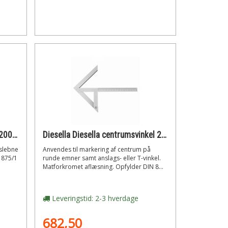
Diesella Diesella ansatsvinkel 200x130mm din 875/1
Diesella Diesella centrumsvinkel 200x150mm
slebne
Anvendes til markering af centrum på
N 875/1
runde emner samt anslags- eller T-vinkel.
Matforkromet aflæsning. Opfylder DIN 8...
Leveringstid: 2-3 hverdage
682,50