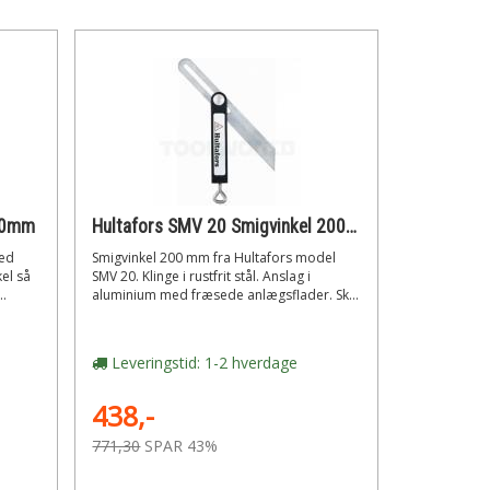
200mm
Hultafors SMV 20 Smigvinkel 200 mm
Med
Smigvinkel 200 mm fra Hultafors model
el så
SMV 20. Klinge i rustfrit stål. Anslag i
..
aluminium med fræsede anlægsflader. Sk...
Leveringstid: 1-2 hverdage
438,-
771,30
SPAR 43%