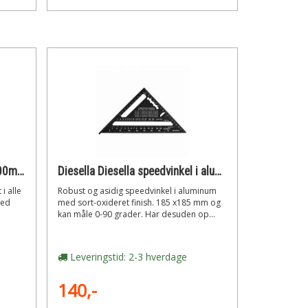
Diesella Diesella smigvinkel 300mm
Diesella Diesella speedvinkel i aluminum med sort-oxideret 185x185mm 0-90gr.
i alle
Robust og asidig speedvinkel i aluminum
med
med sort-oxideret finish. 185 x185 mm og
kan måle 0-90 grader. Har desuden op...
Leveringstid: 2-3 hverdage
140,-