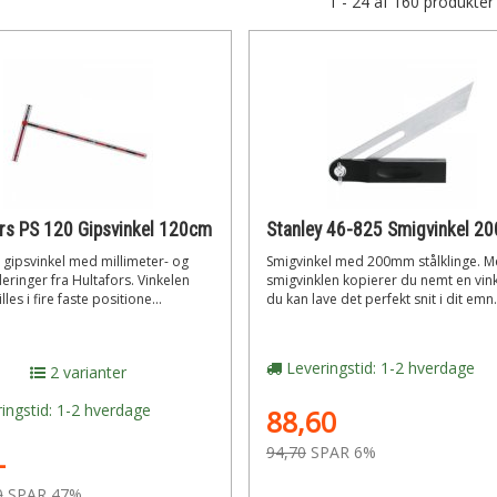
1 - 24 af 160 produkter
rs PS 120 Gipsvinkel 120cm
Stanley 46-825 Smigvinkel 
 gipsvinkel med millimeter- og
Smigvinkel med 200mm stålklinge. 
ringer fra Hultafors. Vinkelen
smigvinklen kopierer du nemt en vink
lles i fire faste positione...
du kan lave det perfekt snit i dit emn.
Leveringstid: 1-2 hverdage
2 varianter
ingstid: 1-2 hverdage
88,60
94,70
SPAR 6%
-
0
SPAR 47%