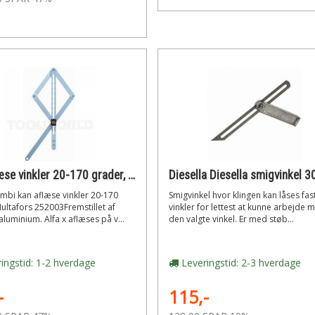
kan aflæse vinkler 20-170 grader, Hultafors 252003 Vinkel Combi
mbi kan aflæse vinkler 20-170
Smigvinkel hvor klingen kan låses fast 
ultafors 252003Fremstillet af
vinkler for lettest at kunne arbejde 
aluminium. Alfa x aflæses på v...
den valgte vinkel. Er med støb...
ingstid: 1-2 hverdage
Leveringstid: 2-3 hverdage
-
115,-