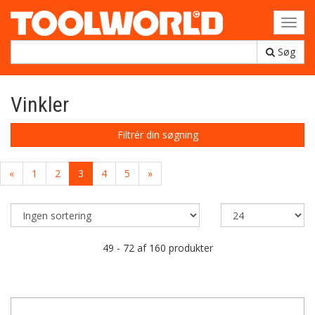
Toggl
navig
Søg
Vinkler
Filtrér din søgning
«
1
2
3
4
5
»
49 - 72 af 160 produkter