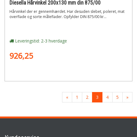
Diesella Hårvinkel 200x130 mm din 875/00
Hårvinkel der er gennemhærdet. Har desuden slebet, poleret, mat
overflade og sorte måleflader. Opfylder DIN 875/00 kr...
Leveringstid: 2-3 hverdage
926,25
«
1
2
3
4
5
»