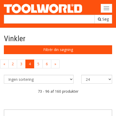
Toggl
navig
Søg
Vinkler
Filtrér din søgning
«
2
3
4
5
6
»
73 - 96 af 160 produkter