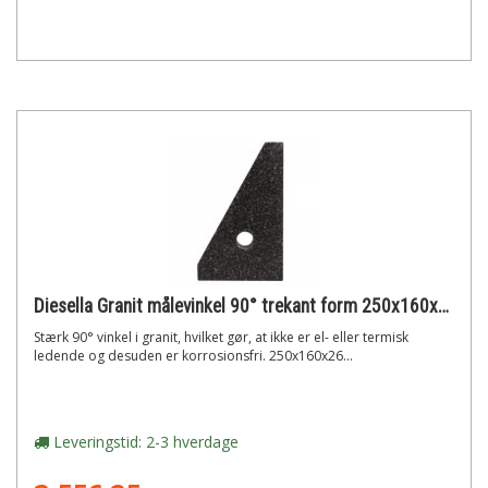
Diesella Granit målevinkel 90° trekant form 250x160x26 mm din 876/0
Stærk 90° vinkel i granit, hvilket gør, at ikke er el- eller termisk
ledende og desuden er korrosionsfri. 250x160x26...
Leveringstid: 2-3 hverdage