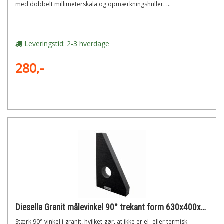
med dobbelt millimeterskala og opmærkningshuller. ...
Leveringstid: 2-3 hverdage
280,-
Diesella Granit målevinkel 90° trekant form 630x400x70 mm din 875 - din 876/00
Stærk 90° vinkel i granit, hvilket gør, at ikke er el- eller termisk