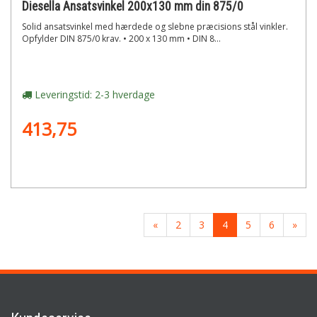
Diesella Ansatsvinkel 200x130 mm din 875/0
Solid ansatsvinkel med hærdede og slebne præcisions stål vinkler.
Opfylder DIN 875/0 krav. • 200 x 130 mm • DIN 8...
Leveringstid: 2-3 hverdage
413,75
«
2
3
4
5
6
»