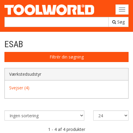
Toggl
navig
Søg
ESAB
Filtrér din søgning
Værkstedsudstyr
Svejser (4)
1 - 4 af 4 produkter