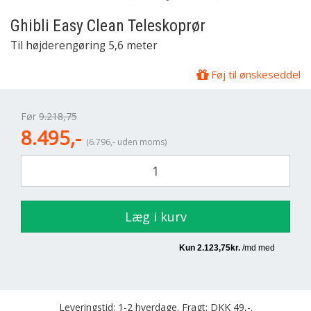
Ghibli
Easy Clean Teleskoprør
Til højderengøring 5,6 meter
Føj til ønskeseddel
Før
9.218,75
8.495,-
(6.796,- uden moms)
Læg i kurv
Leveringstid: 1-2 hverdage. Fragt: DKK 49,-.