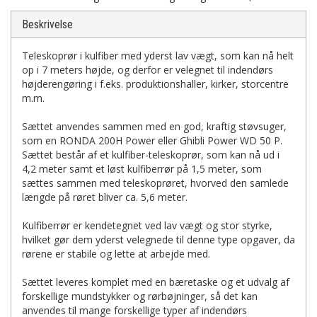
Beskrivelse
Teleskoprør i kulfiber med yderst lav vægt, som kan nå helt
op i 7 meters højde, og derfor er velegnet til indendørs
højderengøring i f.eks. produktionshaller, kirker, storcentre
m.m.
Sættet anvendes sammen med en god, kraftig støvsuger,
som en RONDA 200H Power eller Ghibli Power WD 50 P.
Sættet består af et kulfiber-teleskoprør, som kan nå ud i
4,2 meter samt et løst kulfiberrør på 1,5 meter, som
sættes sammen med teleskoprøret, hvorved den samlede
længde på røret bliver ca. 5,6 meter.
Kulfiberrør er kendetegnet ved lav vægt og stor styrke,
hvilket gør dem yderst velegnede til denne type opgaver, da
rørene er stabile og lette at arbejde med.
Sættet leveres komplet med en bæretaske og et udvalg af
forskellige mundstykker og rørbøjninger, så det kan
anvendes til mange forskellige typer af indendørs