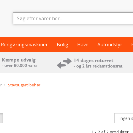
Rengøringsmaskiner
Bolig
Have
Autoudstyr
r
Støvsugertilbehør
1 - 2 af 2 produkter