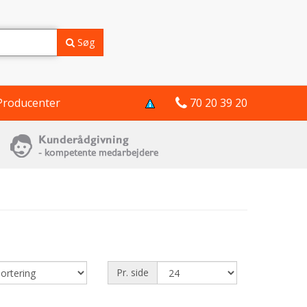
Søg
Producenter
70 20 39 20
Pr. side