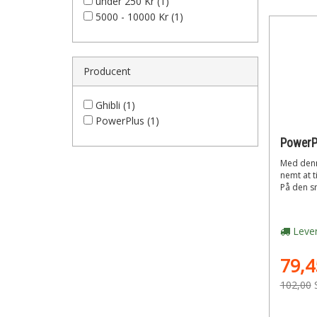
under 250 Kr (1)
5000 - 10000 Kr (1)
Producent
Ghibli (1)
PowerPlus (1)
Med denn
nemt at ti
På den sm
Lever
79,4
102,00