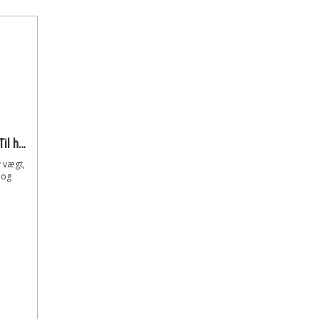
Ghibli Easy Clean Teleskoprør Til højderengøring 5,6 meter
v vægt,
 og