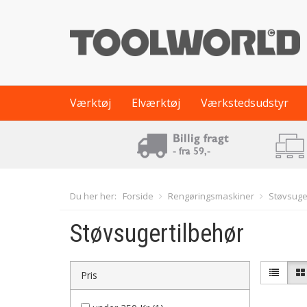
Værktøj
Elværktøj
Værkstedsudstyr
Du her her:
Forside
Rengøringsmaskiner
Støvsuge
Støvsugertilbehør
Pris