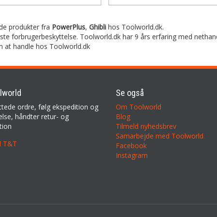
inde produkter fra
PowerPlus
,
Ghibli
hos Toolworld.dk.
rste forbrugerbeskyttelse. Toolworld.dk har 9 års erfaring med nethan
m at handle hos Toolworld.dk
lworld
Se også
ttede ordre, følg ekspedition og
Om Toolworld
lse, håndter retur- og
Blog
tion
Tilmeld nyhedsbrev
Samarbejde med Toolworld
il T&T
Facebook
Instagram