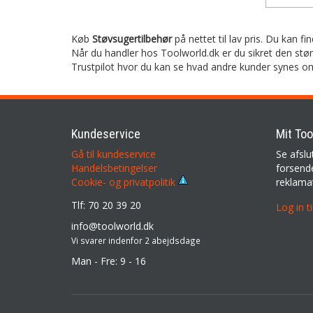
Køb
Støvsugertilbehør
på nettet til lav pris. Du kan f
Når du handler hos Toolworld.dk er du sikret den stø
Trustpilot hvor du kan se hvad andre kunder synes o
Kundeservice
Mit Too
Gå til kundeservice
Se afslu
Handelsbetingelser
forsende
reklama
Cookie- og privatpolitik
Tlf: 70 20 39 20
Log in t
info@toolworld.dk
Vi svarer indenfor 2 abejdsdage
Man - Fre: 9 - 16