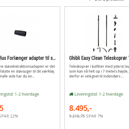
PowerPlus Forlænger adapter til støvsuger
e støvekstraktionsadapter er det
Teleskoprør i kulfiber med yderst la
lslutte en støvsuger til dit værktøj.
som kan nå helt op i 7 meters højde,
alle side har du en...
derfor er velegnet til indendørs ...
ingstid: 1-2 hverdage
Leveringstid: 1-2 hverdage
5
8.495,-
SPAR 22%
9.218,75
SPAR 7%