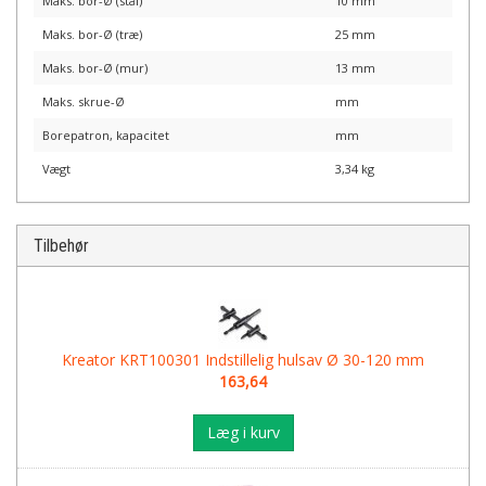
Maks. bor-Ø (stål)
10 mm
Maks. bor-Ø (træ)
25 mm
Maks. bor-Ø (mur)
13 mm
Maks. skrue-Ø
mm
Borepatron, kapacitet
mm
Vægt
3,34 kg
Tilbehør
Kreator KRT100301 Indstillelig hulsav Ø 30-120 mm
163,64
Læg i kurv