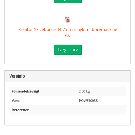
Kreator Skivebørste Ø 75 mm nylon - boremaskine
70,-
Læg i kurv
Vareinfo
Forsendelsevægt
2.00 kg
Varenr
POWE10035
Reference