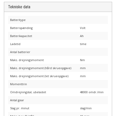
Tekniske data
Batteritype
Batterispænding
Volt
Batterikapacitet
Ah
Ladetid
time
Antal batterier
Maks. drejningsmoment
Nm
Maks. drejningsmoment (hård skrueopgave)
mm
Maks. drejningsmoment (let skrueopgave)
mm
Momenttrin
Omdrejningstal, ubelastet
48000 omdr./min
Antal gear
Slag pr. minut
slag/min