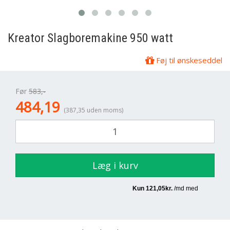
Kreator
Slagboremakine 950 watt
Føj til ønskeseddel
Før
583,-
484,19
(387,35 uden moms)
Læg i kurv