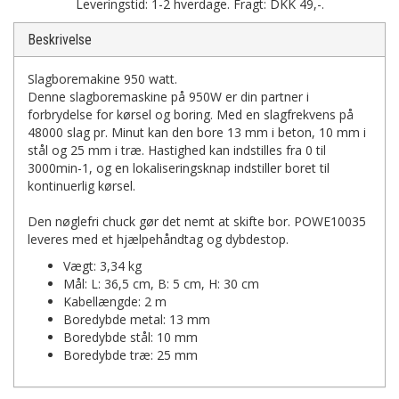
Leveringstid: 1-2 hverdage. Fragt: DKK 49,-.
Beskrivelse
Slagboremakine 950 watt.
Denne slagboremaskine på 950W er din partner i
forbrydelse for kørsel og boring. Med en slagfrekvens på
48000 slag pr. Minut kan den bore 13 mm i beton, 10 mm i
stål og 25 mm i træ. Hastighed kan indstilles fra 0 til
3000min-1, og en lokaliseringsknap indstiller boret til
kontinuerlig kørsel.
Den nøglefri chuck gør det nemt at skifte bor. POWE10035
leveres med et hjælpehåndtag og dybdestop.
Vægt: 3,34 kg
Mål: L: 36,5 cm, B: 5 cm, H: 30 cm
Kabellængde: 2 m
Boredybde metal: 13 mm
Boredybde stål: 10 mm
Boredybde træ: 25 mm