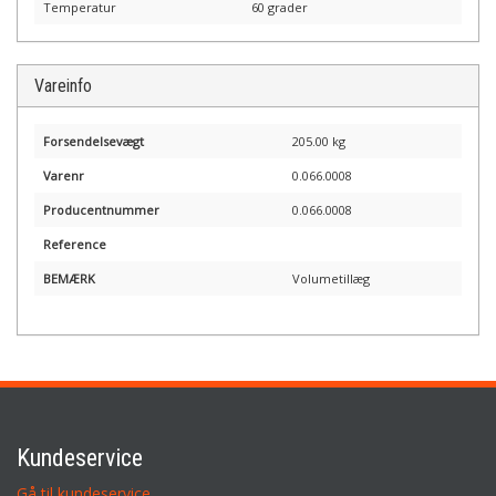
Temperatur
60 grader
Vareinfo
Forsendelsevægt
205.00 kg
Varenr
0.066.0008
Producentnummer
0.066.0008
Reference
BEMÆRK
Volumetillæg
Kundeservice
Gå til kundeservice