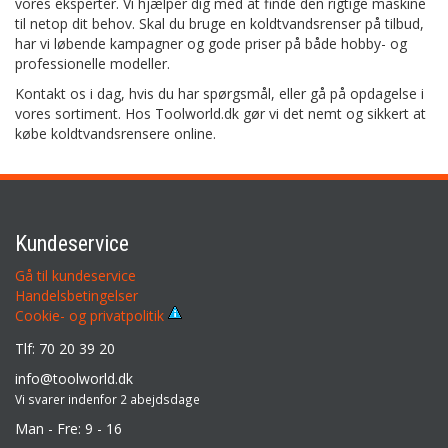
vores eksperter. Vi hjælper dig med at finde den rigtige maskine
til netop dit behov. Skal du bruge en koldtvandsrenser på tilbud,
har vi løbende kampagner og gode priser på både hobby- og
professionelle modeller.
Kontakt os i dag, hvis du har spørgsmål, eller gå på opdagelse i
vores sortiment. Hos Toolworld.dk gør vi det nemt og sikkert at
købe koldtvandsrensere online.
Kundeservice
Gå til kundeservice
Handelsbetingelser
Cookie- og privatpolitik
Tlf: 70 20 39 20
info@toolworld.dk
Vi svarer indenfor 2 abejdsdage
Man - Fre: 9 - 16