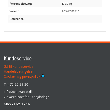
Forsendelsevægt
10.30 kg
Varenr
POWXG90416
Reference
Kundeservice
Gå til kundeservice
Handelsbetingelser
Cookie- og privatpolitik
Tlf: 70 20 39 20
info@toolworld.dk
Vi svarer indenfor 2 abejdsdage
Man - Fre: 9 - 16