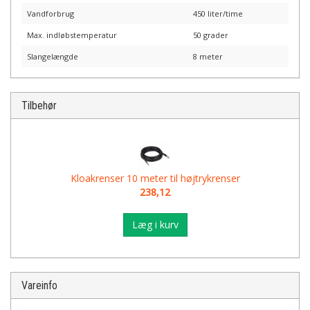
Vandforbrug
450 liter/time
Max. indløbstemperatur
50 grader
Slangelængde
8 meter
Tilbehør
Kloakrenser 10 meter til højtrykrenser
238,12
Læg i kurv
Vareinfo