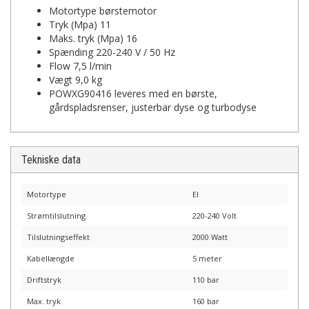
Motortype børstemotor
Tryk (Mpa) 11
Maks. tryk (Mpa) 16
Spænding 220-240 V / 50 Hz
Flow 7,5 l/min
Vægt 9,0 kg
POWXG90416 leveres med en børste,
gårdspladsrenser, justerbar dyse og turbodyse
Tekniske data
Motortype
El
Strømtilslutning
220-240 Volt
Tilslutningseffekt
2000 Watt
Kabellængde
5 meter
Driftstryk
110 bar
Max. tryk
160 bar