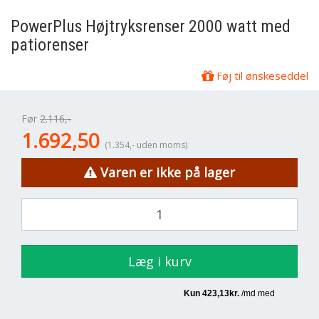
PowerPlus
Højtryksrenser 2000 watt med
patiorenser
Føj til ønskeseddel
Før
2.116,-
1.692,50
(1.354,- uden moms)
Varen er ikke på lager
Læg i kurv