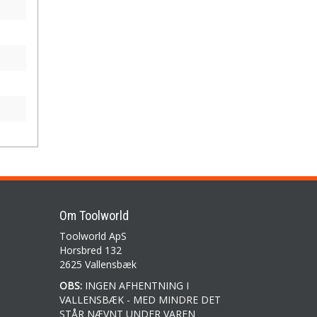
Om Toolworld
Toolworld ApS
Horsbred 132
2625 Vallensbæk
OBS:
INGEN AFHENTNING I
VALLENSBÆK - MED MINDRE DET
STÅR NÆVNT UNDER VAREN