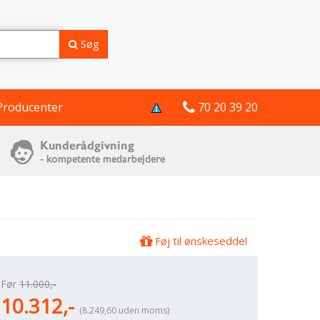
Søg
Producenter
70 20 39 20
Føj til ønskeseddel
Før
11.000,-
10.312,-
(8.249,60 uden moms)