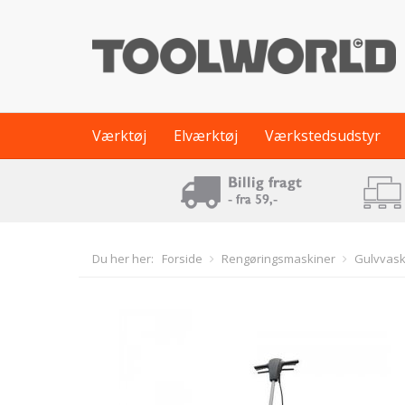
Værktøj
Elværktøj
Værkstedsudstyr
Du her her:
Forside
Rengøringsmaskiner
Gulvvas