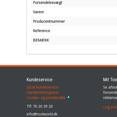
Forsendelsevægt
Varenr
Producentnummer
Reference
BEMÆRK
Kundeservice
Mit Too
Gå til kundeservice
Se afslu
Handelsbetingelser
forsende
reklama
Cookie- og privatpolitik
Tlf: 70 20 39 20
Log in t
info@toolworld.dk