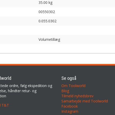
35.00 kg
00550302
0.055.0302
Volumetillæg
lworld
Se også
ttede ordre, følg ekspedition og
Om Toolworld
lse, håndter retur- og
Blog
tion
Tilmeld nyhedsbrev
Samarbejde med Toolworld
il T&T
Facebook
Instagram