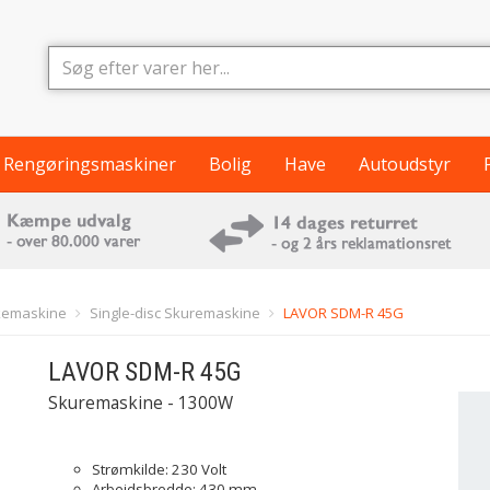
Rengøringsmaskiner
Bolig
Have
Autoudstyr
kemaskine
Single-disc Skuremaskine
LAVOR SDM-R 45G
LAVOR
SDM-R 45G
Skuremaskine - 1300W
Strømkilde: 230 Volt
Arbejdsbredde: 430 mm