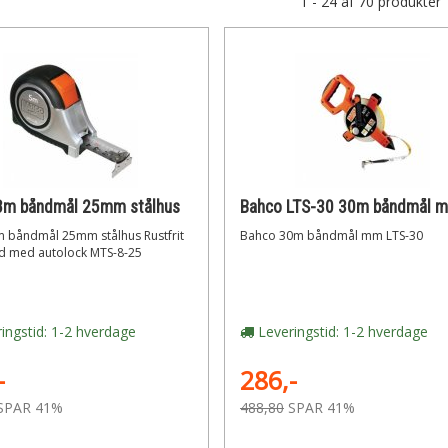
1 - 24 af 70 produkter
8m båndmål 25mm stålhus
Bahco LTS-30 30m båndmål 
 båndmål 25mm stålhus Rustfrit
Bahco 30m båndmål mm LTS-30
 med autolock MTS-8-25
ingstid: 1-2 hverdage
Leveringstid: 1-2 hverdage
-
286,-
SPAR 41%
488,80
SPAR 41%