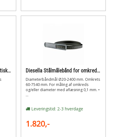
Båndmål 3 meter med automatisk lås
Diesella Stålmålebånd for omkreds 60-7540 mm og diameter ø20-2400 mm
s
Diameterbåndmål Ø20-2400 mm. Omkrets
60-7540 mm. For måling af omkreds
og/eller diameter med aflæsning 0,1 mm. •
...
Leveringstid: 2-3 hverdage
1.820,-