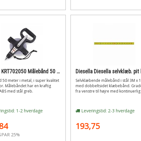
Kreator KRT702050 Målebånd 50 meter i metal
50 meter i metal, i super kvalitet
Selvklæbende målebånd i stål 3M x
or. Målebåndet har en kraftig
med dobbeltsidet klæbebånd. Grad
ABS med stål greb.
fra venstre til højre med kontinuerlig 
ingstid: 1-2 hverdage
Leveringstid: 2-3 hverdage
84
193,75
SPAR 25%