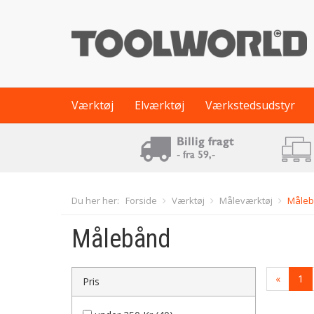
Værktøj
Elværktøj
Værkstedsudstyr
Du her her:
Forside
Værktøj
Måleværktøj
Måle
Målebånd
«
1
Pris