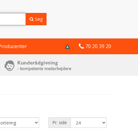
Søg
Producenter
70 20 39 20
Pr. side