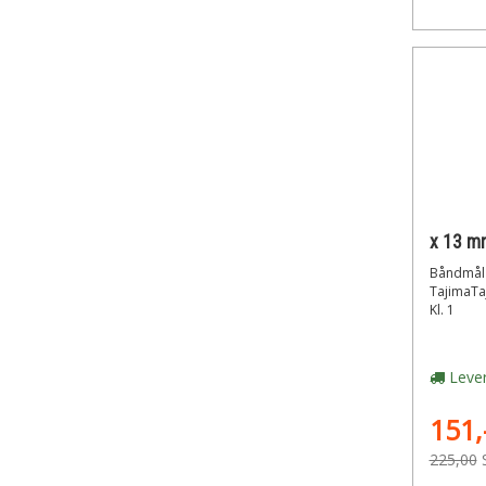
Båndmål 
TajimaTa
Kl. 1
Lever
151,
225,00