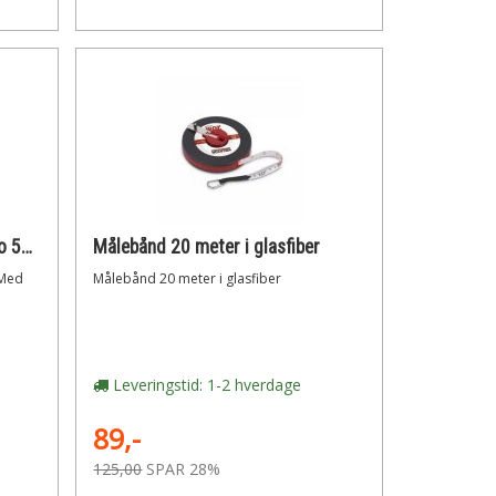
Med autolock MTB-5-25 Bahco 5m båndmål 25mm plasthus
Målebånd 20 meter i glasfiber
 Med
Målebånd 20 meter i glasfiber
Leveringstid: 1-2 hverdage
89,-
125,00
SPAR 28%