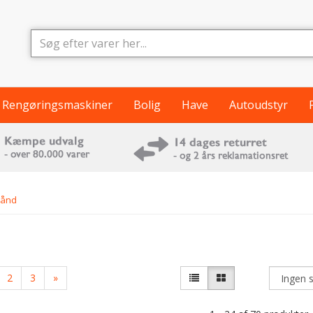
Rengøringsmaskiner
Bolig
Have
Autoudstyr
bånd
2
3
»