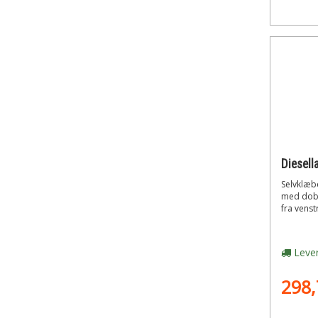
Selvklæb
med dobb
fra venstr
Lever
298,