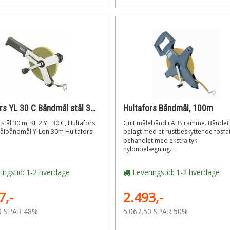
Hultafors YL 30 C Båndmål stål 30 m, KL 2
Hultafors Båndmål, 100m
tål 30 m, KL 2 YL 30 C, Hultafors
Gult målebånd i ABS ramme. Båndet
ålbåndmål Y-Lon 30m Hultafors
belagt med et rustbeskyttende fosfat
behandlet med ekstra tyk
nylonbelægning...
ingstid: 1-2 hverdage
Leveringstid: 1-2 hverdage
7,-
2.493,-
0
SPAR 48%
5.067,50
SPAR 50%