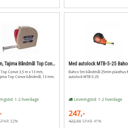
x 13 mm, Tajima Båndmål Top Conve 3,5 m
Top Conve 3,5 m x 13 mm,
Bahco 5m båndmål 25mm plasthus
jima Top Conve båndmål, 13 mm.
autolock MTB-5-25
ingstid: 1-2 hverdage
Leveringstid: 1-2 hverdage
-
247,-
SPAR 32%
422,50
SPAR 41%