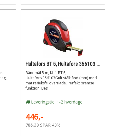
Hultafors BT 5, Hultafors 356103 Båndmål 5 m, KL 1
 er
Båndmål 5 m, KL 1 BT 5,
lag,
Hultafors 356103Gult stålbånd (mm) med
mat refleksfri overflade. Perfekt bremse
funktion. Bes...
Leveringstid: 1-2 hverdage
446,-
786,30
SPAR 43%