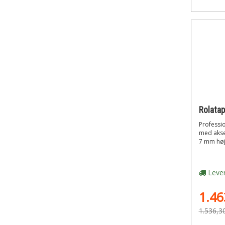
Professio
med akse
7 mm høje
Lever
1.46
1.536,3