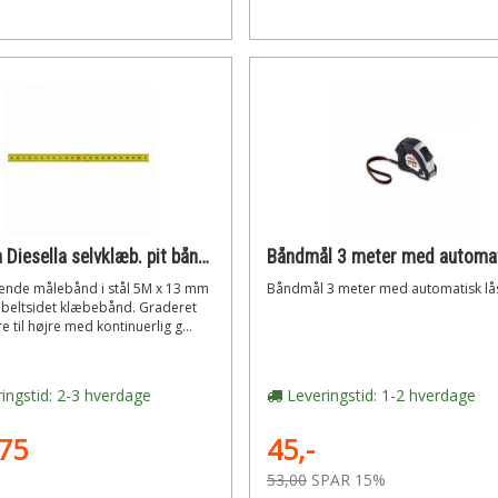
Diesella Diesella selvklæb. pit båndmål i stål 5mx13mm v-h graduering gul
ende målebånd i stål 5M x 13 mm
Båndmål 3 meter med automatisk lå
eltsidet klæbebånd. Graderet
e til højre med kontinuerlig g...
ingstid: 2-3 hverdage
Leveringstid: 1-2 hverdage
75
45,-
53,00
SPAR 15%