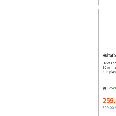
Hultafo
Hvidt ro
16 mm, gr
ABS-plast
Lever
259,
399,00