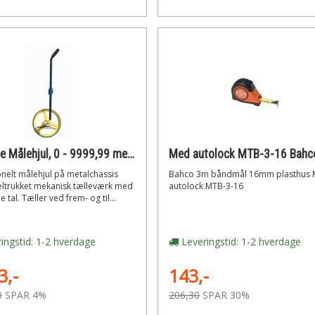
Rolatape Målehjul, 0 - 9999,99 meter
nelt målehjul på metalchassis
Bahco 3m båndmål 16mm plasthus
ltrukket mekanisk tælleværk med
autolock MTB-3-16
 tal. Tæller ved frem- og til...
ingstid: 1-2 hverdage
Leveringstid: 1-2 hverdage
3,-
143,-
0
SPAR 4%
206,30
SPAR 30%