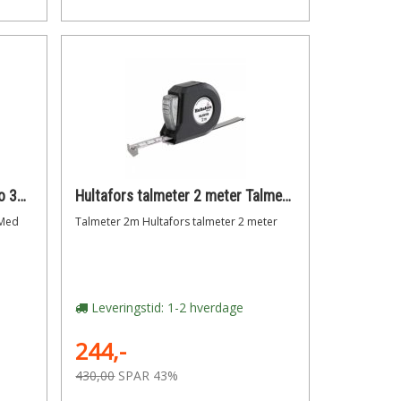
Med autolock MTB-3-16 Bahco 3m båndmål 16mm plasthus
Hultafors talmeter 2 meter Talmeter 2m
 Med
Talmeter 2m Hultafors talmeter 2 meter
Leveringstid: 1-2 hverdage
244,-
430,00
SPAR 43%