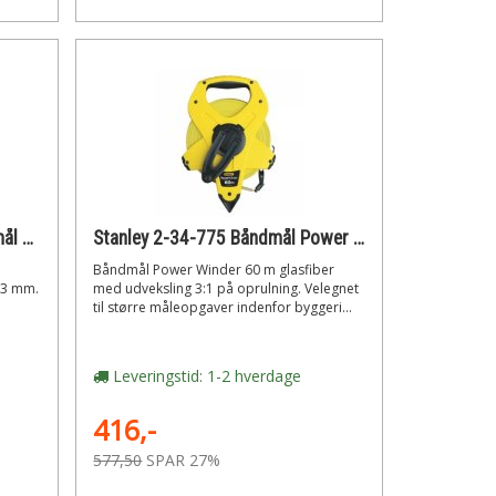
Tajima x 13 mm, Tajima Båndmål Top Conve 5,5 m
Stanley 2-34-775 Båndmål Power Winder 60m
Båndmål Power Winder 60 m glasfiber
13 mm.
med udveksling 3:1 på oprulning. Velegnet
til større måleopgaver indenfor byggeri...
Leveringstid: 1-2 hverdage
416,-
577,50
SPAR 27%