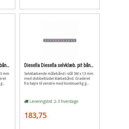
Diesella Diesella selvklæb. pit båndmål i stål 3mx13mm v-h graduering gul
Diesella Diesella selvklæb. pit båndmål i stål 3mx13mm h-v graduering hvid
 13 mm
Selvklæbende målebånd i stål 3M x 13 mm
eret
med dobbeltsidet klæbebånd. Graderet
g...
fra højre til venstre med kontinuerlig g...
Leveringstid: 2-3 hverdage
183,75