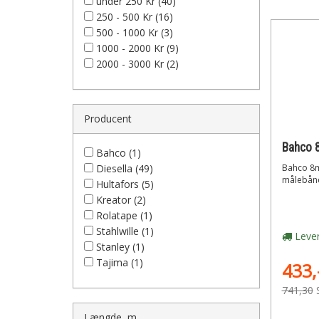
under 250 Kr (40)
250 - 500 Kr (16)
500 - 1000 Kr (3)
1000 - 2000 Kr (9)
2000 - 3000 Kr (2)
Producent
Bahco 
Bahco (1)
Diesella (49)
Bahco 8m
målebånd
Hultafors (5)
Kreator (2)
Rolatape (1)
Stahlwille (1)
Lever
Stanley (1)
Tajima (1)
433,
741,30
Længde, m