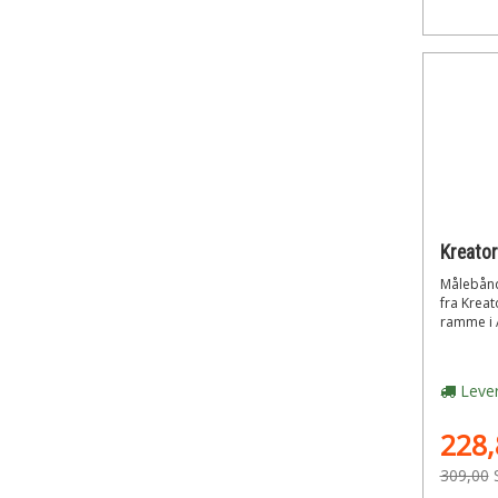
Målebånd 
fra Kreat
ramme i 
Lever
228,
309,00