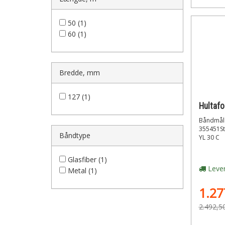
50 (1)
60 (1)
Bredde, mm
127 (1)
Båndmål s
355451St
Båndtype
YL 30 C
Glasfiber (1)
Lever
Metal (1)
1.27
2.492,5