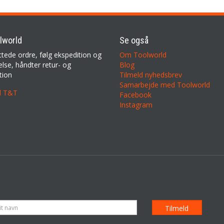
lworld
Se også
ttede ordre, følg ekspedition og
Om Toolworld
lse, håndter retur- og
Blog
tion
Tilmeld nyhedsbrev
Samarbejde med Toolworld
il T&T
Facebook
Instagram