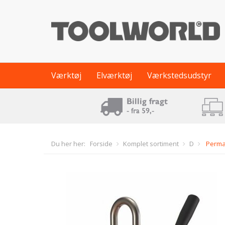
Værktøj
Elværktøj
Værkstedsudstyr
Du her her:
Forside
Komplet sortiment
D
Perman