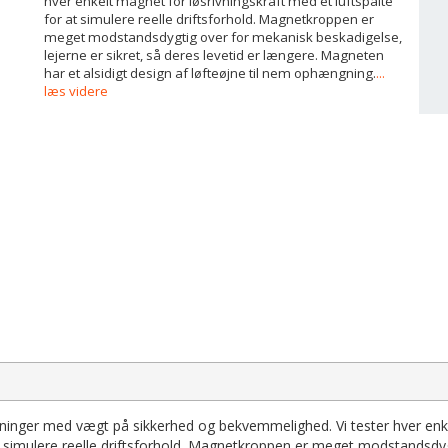
hver enkelt magnet for løsrivningskraft med et luftspalte
for at simulere reelle driftsforhold. Magnetkroppen er
meget modstandsdygtig over for mekanisk beskadigelse,
lejerne er sikret, så deres levetid er længere. Magneten
har et alsidigt design af løfteøjne til nem ophængning.
...
læs videre
stninger med vægt på sikkerhed og bekvemmelighed. Vi tester hver enk
at simulere reelle driftsforhold. Magnetkroppen er meget modstandsdy