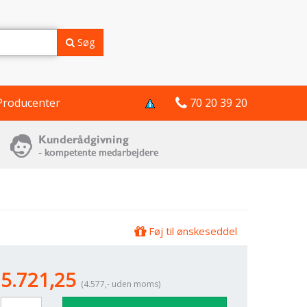
Søg
Producenter
70 20 39 20
Føj til ønskeseddel
5.721,25
(4.577,- uden moms)