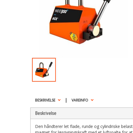
|
BESKRIVELSE
VAREINFO
Beskrivelse
Den håndterer let flade, runde og cylindriske bela
magnet for løsrivningskraft med et luftspalte for 