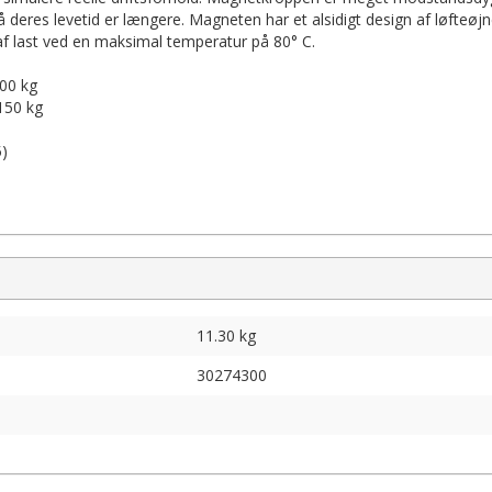
å deres levetid er længere. Magneten har et alsidigt design af løfteøjne
 last ved en maksimal temperatur på 80° C.
300 kg
 150 kg
5)
11.30 kg
30274300