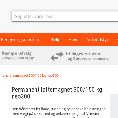
Rengøringsmaskiner
Bolig
Have
Autoudstyr
ent løftemagnet 300/150 kg neo300
Permanent løftemagnet 300/150 kg
neo300
Den håndterer let flade, runde og cylindriske belastninger
med vægt på sikkerhed og bekvemmelighed. Vi tester