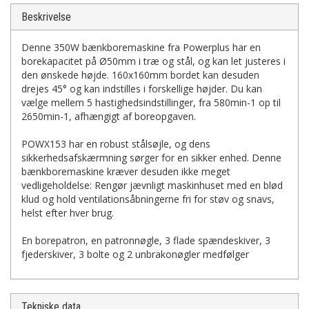
Beskrivelse
Denne 350W bænkboremaskine fra Powerplus har en
borekapacitet på Ø50mm i træ og stål, og kan let justeres i
den ønskede højde. 160x160mm bordet kan desuden
drejes 45° og kan indstilles i forskellige højder. Du kan
vælge mellem 5 hastighedsindstillinger, fra 580min-1 op til
2650min-1, afhængigt af boreopgaven.
POWX153 har en robust stålsøjle, og dens
sikkerhedsafskærmning sørger for en sikker enhed. Denne
bænkboremaskine kræver desuden ikke meget
vedligeholdelse: Rengør jævnligt maskinhuset med en blød
klud og hold ventilationsåbningerne fri for støv og snavs,
helst efter hver brug.
En borepatron, en patronnøgle, 3 flade spændeskiver, 3
fjederskiver, 3 bolte og 2 unbrakonøgler medfølger
Tekniske data