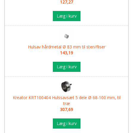
127,27
Læg i kurv
Hulsav hårdmetal Ø 83 mm til sten/fliser
143,19
Læg i kurv
Kreator KRT100404 Hulssavsæt 5 dele Ø 68-100 mm, til
træ
307,69
Læg i kurv