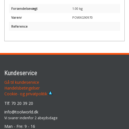
Forsendelsevægt
1.00 kg
Varenr
POWXG90970
Reference
Kundeservice
Gå til kundeservice
Handelsbetingelser
Cookie- og privatpolitik
Tlf: 70 20 39 20
info@toolworld.dk
Vi svarer indenfor 2 abejdsdage
Man - Fre: 9 - 16