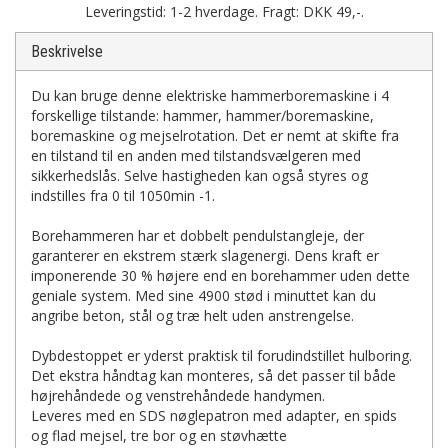
Leveringstid: 1-2 hverdage. Fragt: DKK 49,-.
Beskrivelse
Du kan bruge denne elektriske hammerboremaskine i 4
forskellige tilstande: hammer, hammer/boremaskine,
boremaskine og mejselrotation. Det er nemt at skifte fra
en tilstand til en anden med tilstandsvælgeren med
sikkerhedslås. Selve hastigheden kan også styres og
indstilles fra 0 til 1050min -1.
Borehammeren har et dobbelt pendulstangleje, der
garanterer en ekstrem stærk slagenergi. Dens kraft er
imponerende 30 % højere end en borehammer uden dette
geniale system. Med sine 4900 stød i minuttet kan du
angribe beton, stål og træ helt uden anstrengelse.
Dybdestoppet er yderst praktisk til forudindstillet hulboring.
Det ekstra håndtag kan monteres, så det passer til både
højrehåndede og venstrehåndede handymen.
Leveres med en SDS nøglepatron med adapter, en spids
og flad mejsel, tre bor og en støvhætte