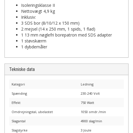
Isoleringsklasse II
Nettovægt 4,9 kg
Inklusiv:
3 SDS bor (8/10/12 x 150 mm)
2 mejsel (14 x 250 mm, 1 spids, 1 flad)
1 13 mm nøglefri borepatron med SDS adapter
1 støvskærm
1 dybdemåler
Tekniske data
Kategori
Ledning
Spænding
230-240 Volt
Effekt
750 Watt
Omdrejningstal, ubelastet
1050 omdr./min
Slagantal
4900 slag/min
Slagstyrke
3 Joule