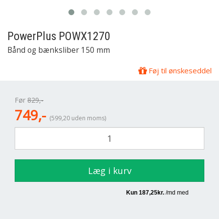
PowerPlus
POWX1270
Bånd og bænksliber 150 mm
Føj til ønskeseddel
Før
829,-
749,-
(599,20 uden moms)
Læg i kurv