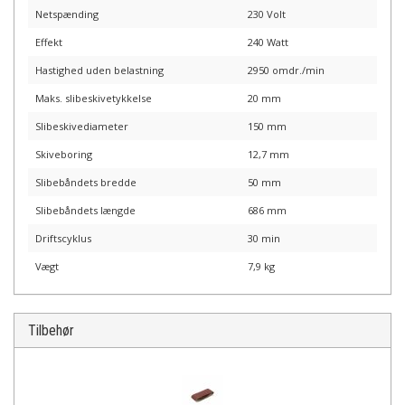
Netspænding
230 Volt
Effekt
240 Watt
Hastighed uden belastning
2950 omdr./min
Maks. slibeskivetykkelse
20 mm
Slibeskivediameter
150 mm
Skiveboring
12,7 mm
Slibebåndets bredde
50 mm
Slibebåndets længde
686 mm
Driftscyklus
30 min
Vægt
7,9 kg
Tilbehør