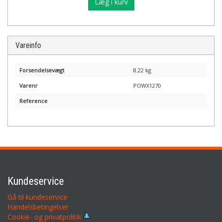
Læg i kurv
Vareinfo
Forsendelsevægt
8.22 kg
Varenr
POWX1270
Reference
Kundeservice
Gå til kundeservice
Handelsbetingelser
Cookie- og privatpolitik