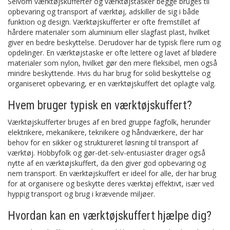
Selvom værktøjskufferter og værktøjstasker begge bruges til
opbevaring og transport af værktøj, adskiller de sig i både
funktion og design. Værktøjskufferter er ofte fremstillet af
hårdere materialer som aluminium eller slagfast plast, hvilket
giver en bedre beskyttelse. Derudover har de typisk flere rum og
opdelinger. En værktøjstaske er ofte lettere og lavet af blødere
materialer som nylon, hvilket gør den mere fleksibel, men også
mindre beskyttende. Hvis du har brug for solid beskyttelse og
organiseret opbevaring, er en værktøjskuffert det oplagte valg.
Hvem bruger typisk en værktøjskuffert?
Værktøjskufferter bruges af en bred gruppe fagfolk, herunder
elektrikere, mekanikere, teknikere og håndværkere, der har
behov for en sikker og struktureret løsning til transport af
værktøj. Hobbyfolk og gør-det-selv-entusiaster drager også
nytte af en værktøjskuffert, da den giver god opbevaring og
nem transport. En værktøjskuffert er ideel for alle, der har brug
for at organisere og beskytte deres værktøj effektivt, især ved
hyppig transport og brug i krævende miljøer.
Hvordan kan en værktøjskuffert hjælpe dig?