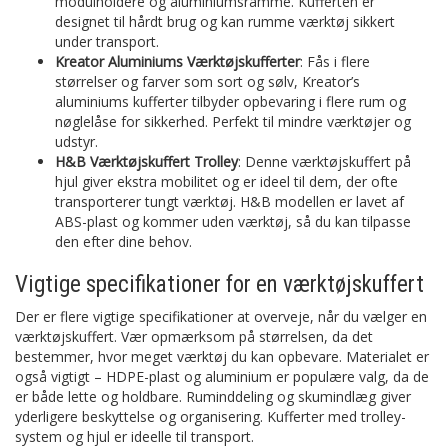
modulholdere og aluminiumsramme. Kufferten er
designet til hårdt brug og kan rumme værktøj sikkert
under transport.
Kreator Aluminiums Værktøjskufferter
: Fås i flere
størrelser og farver som sort og sølv, Kreator’s
aluminiums kufferter tilbyder opbevaring i flere rum og
nøglelåse for sikkerhed. Perfekt til mindre værktøjer og
udstyr.
H&B Værktøjskuffert Trolley
: Denne værktøjskuffert på
hjul giver ekstra mobilitet og er ideel til dem, der ofte
transporterer tungt værktøj. H&B modellen er lavet af
ABS-plast og kommer uden værktøj, så du kan tilpasse
den efter dine behov.
Vigtige specifikationer for en værktøjskuffert
Der er flere vigtige specifikationer at overveje, når du vælger en
værktøjskuffert. Vær opmærksom på størrelsen, da det
bestemmer, hvor meget værktøj du kan opbevare. Materialet er
også vigtigt – HDPE-plast og aluminium er populære valg, da de
er både lette og holdbare. Ruminddeling og skumindlæg giver
yderligere beskyttelse og organisering. Kufferter med trolley-
system og hjul er ideelle til transport.