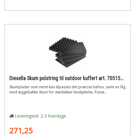
Diesella Skum polstring til outdoor kuffert art. 705153xx (330x235x150 mm) vol.: 11,7 ltr
Skumplader som nemt kan tilpasses det præcise behov, samt en låg
med æggebakke skum for stødsikker beskyttelse. Passe...
Leveringstid: 2-3 hverdage
271,25