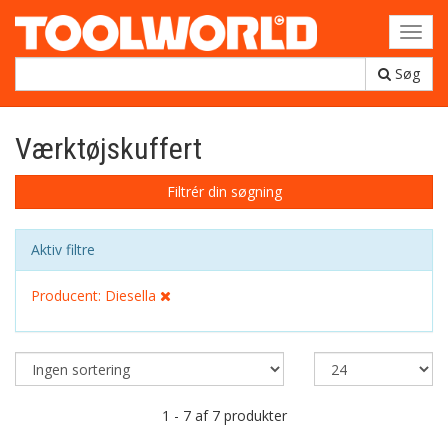
Toggl
navig
Søg
Værktøjskuffert
Filtrér din søgning
Aktiv filtre
Producent: Diesella
1 - 7 af 7 produkter