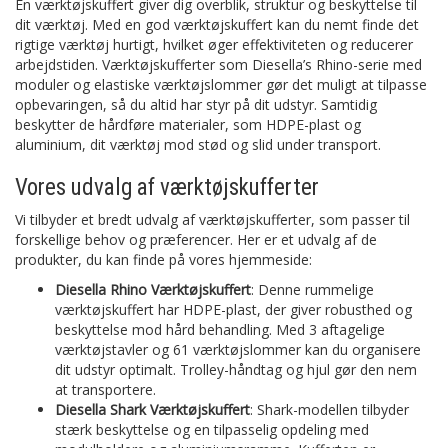
En værktøjskuffert giver dig overblik, struktur og beskyttelse til
dit værktøj. Med en god værktøjskuffert kan du nemt finde det
rigtige værktøj hurtigt, hvilket øger effektiviteten og reducerer
arbejdstiden. Værktøjskufferter som Diesella’s Rhino-serie med
moduler og elastiske værktøjslommer gør det muligt at tilpasse
opbevaringen, så du altid har styr på dit udstyr. Samtidig
beskytter de hårdføre materialer, som HDPE-plast og
aluminium, dit værktøj mod stød og slid under transport.
Vores udvalg af værktøjskufferter
Vi tilbyder et bredt udvalg af værktøjskufferter, som passer til
forskellige behov og præferencer. Her er et udvalg af de
produkter, du kan finde på vores hjemmeside:
Diesella Rhino Værktøjskuffert
: Denne rummelige
værktøjskuffert har HDPE-plast, der giver robusthed og
beskyttelse mod hård behandling. Med 3 aftagelige
værktøjstavler og 61 værktøjslommer kan du organisere
dit udstyr optimalt. Trolley-håndtag og hjul gør den nem
at transportere.
Diesella Shark Værktøjskuffert
: Shark-modellen tilbyder
stærk beskyttelse og en tilpasselig opdeling med