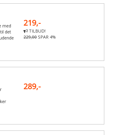
219,-
de med
TILBUD!
il det
229,00
SPAR 4%
ludende
289,-
r
ker