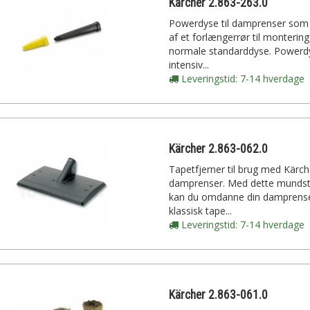
Kärcher 2.863-263.0
Powerdyse til damprenser som
af et forlængerrør til montering
normale standarddyse. Powerd
intensiv...
Leveringstid: 7-14 hverdage
Kärcher 2.863-062.0
Tapetfjerner til brug med Kärch
damprenser. Med dette munds
kan du omdanne din damprenser
klassisk tape...
Leveringstid: 7-14 hverdage
Kärcher 2.863-061.0