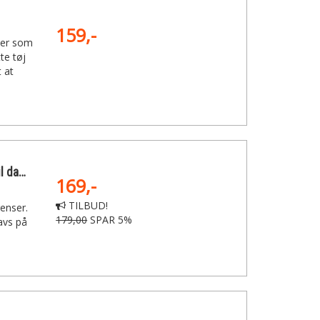
159,-
ser som
te tøj
t at
Kärcher Mikrofiberovertræk til damprenser 2 stk.
169,-
TILBUD!
enser.
179,00
SPAR 5%
navs på