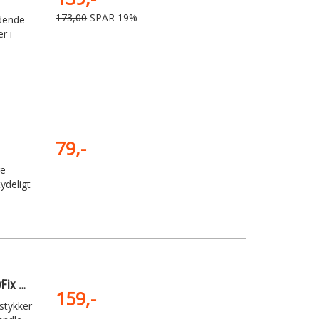
173,00
SPAR 19%
ddende
r i
79,-
ge
ydeligt
Kärcher Tæppeforsats til EasyFix mundstykke
159,-
dstykker