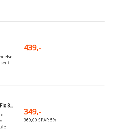
439,-
endelse
er i
Kärcher Gulvmundstykke EasyFix 340mm
349,-
ix
369,00
SPAR 5%
o.
lle