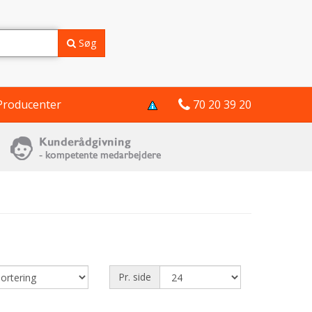
Søg
Producenter
70 20 39 20
Pr. side