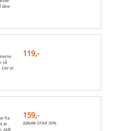
andle
 dine
119,-
inerne.
k så
 Der er
159,-
ne fra
229,00
SPAR 30%
il at
. Mål: