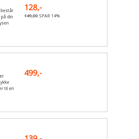
128,-
 består
149,00
SPAR 14%
 på din
ysen
499,-
er
tykke
 til en
139,-