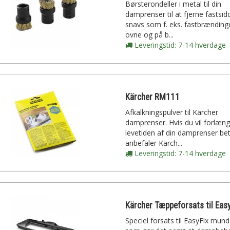
Børsterondeller i metal til din
damprenser til at fjerne fastsi
snavs som f. eks. fastbrændinge
ovne og på b...
Leveringstid: 7-14 hverdage
Kärcher RM111
Afkalkningspulver til Kärcher
damprenser. Hvis du vil forlæn
levetiden af din damprenser bet
anbefaler Kärch...
Leveringstid: 7-14 hverdage
Speciel forsats til EasyFix mun