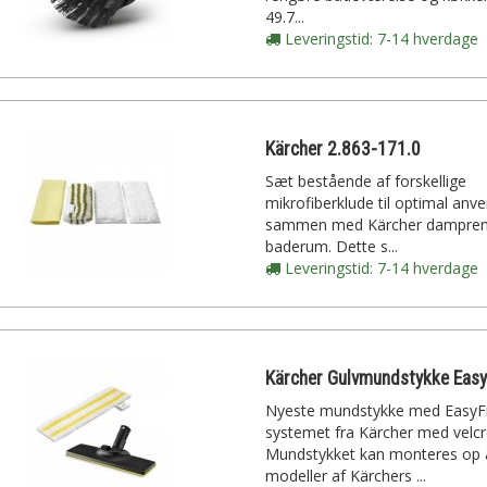
49.7...
Leveringstid: 7-14 hverdage
Kärcher 2.863-171.0
Sæt bestående af forskellige
mikrofiberklude til optimal anv
sammen med Kärcher damprens
baderum. Dette s...
Leveringstid: 7-14 hverdage
Nyeste mundstykke med EasyF
systemet fra Kärcher med velcr
Mundstykket kan monteres op a
modeller af Kärchers ...