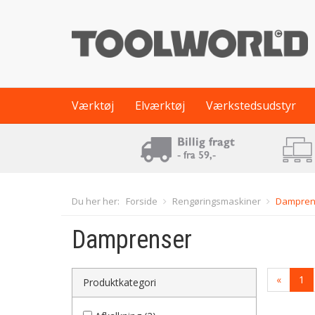
Værktøj
Elværktøj
Værkstedsudstyr
Du her her:
Forside
Rengøringsmaskiner
Dampren
Damprenser
«
1
Produktkategori