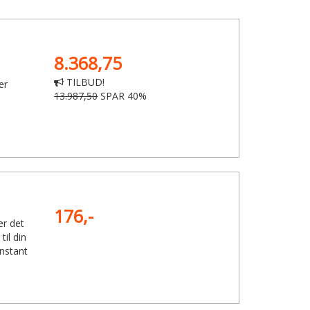
8.368,75
TILBUD!
er
13.987,50
SPAR 40%
176,-
er det
til din
nstant