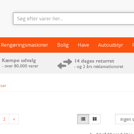
Rengøringsmaskiner
Bolig
Have
Autoudstyr
ser
2
»