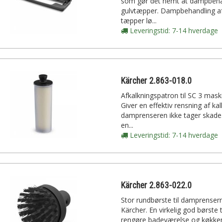
som gør det nemt at dampbeh
gulvtæpper. Dampbehandling af
tæpper lø...
Leveringstid: 7-14 hverdage
Kärcher 2.863-018.0
Afkalkningspatron til SC 3 mask
Giver en effektiv rensning af kal
damprenseren ikke tager skade.
en...
Leveringstid: 7-14 hverdage
Kärcher 2.863-022.0
Stor rundbørste til damprenser
Kärcher. En virkelig god børste t
rengøre badeværelse og køkken