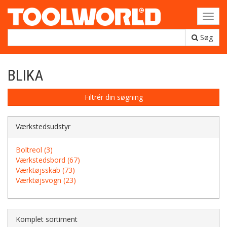
Toggl
navig
Søg
BLIKA
Filtrér din søgning
Værkstedsudstyr
Boltreol (3)
Værkstedsbord (67)
Værktøjsskab (73)
Værktøjsvogn (23)
Komplet sortiment