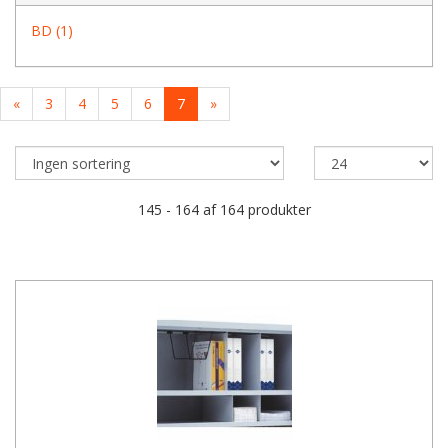
BD (1)
«
3
4
5
6
7
»
145 - 164 af 164 produkter