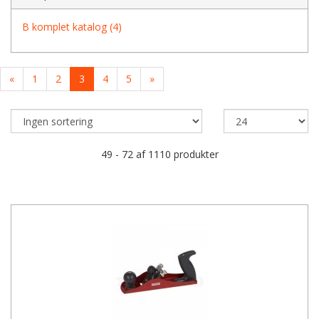
B komplet katalog (4)
«
1
2
3
4
5
»
49 - 72 af 1110 produkter