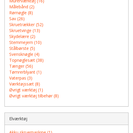
Murerværktøj (16)
Målebånd (2)
Rørnøgle (8)
Sav (26)
Skruetrækker (52)
Skruetvinge (13)
Skydelære (2)
Stemmejern (10)
Stålbørste (5)
Svensknøgle (4)
Topnøglesæt (38)
Tænger (56)
Tømrerblyant (1)
Vaterpas (3)
Værktøjssæt (8)
Øvrigt værktøj (1)
Øvrigt værktøj tilbehør (8)
Elværktøj
Akku skruemaskine (1)